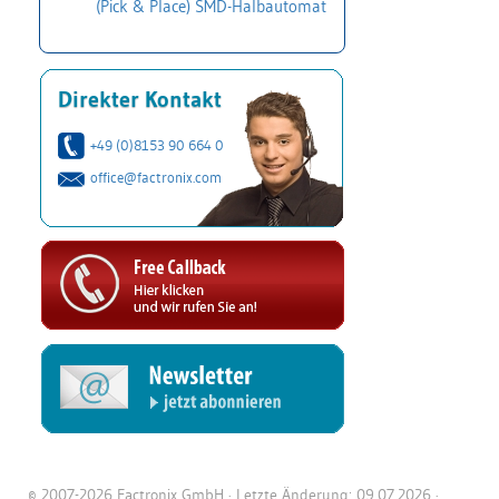
(Pick & Place) SMD-Halbautomat
Direkter Kontakt
+49 (0)8153 90 664 0
office@factronix.com
© 2007-2026 Factronix GmbH · Letzte Änderung: 09.07.2026 ·