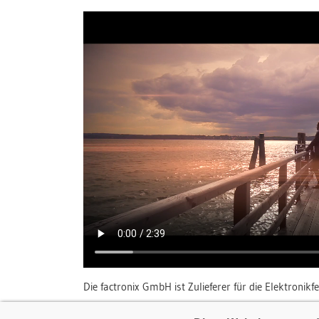
Die factronix GmbH ist Zulieferer für die Elektronikfe
Wir bieten: hochwertige Investitionsgüter, Werkzeuge