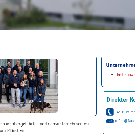
Unternehm
factroni
Direkter K
+49 (0)815
office@fact
ein inhabergeführtes Vertriebsunternehmen mit
raum München.