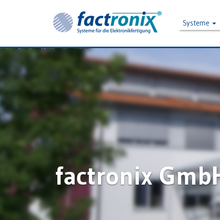
Systeme
factronix Gmb