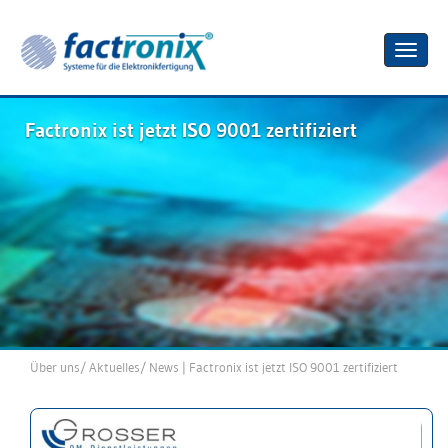
Toggle
naviga
Factronix ist jetzt ISO 9001 zertifiziert
Über uns
/
Aktuelles
/
News
| Factronix ist jetzt ISO 9001 zertifiziert