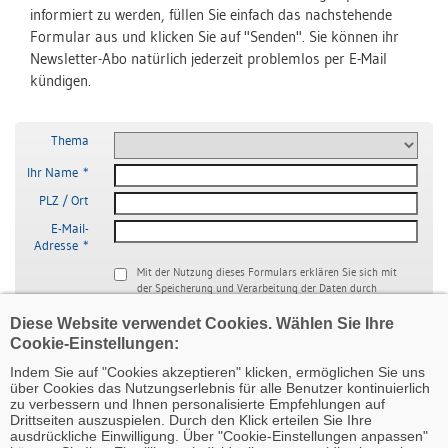
informiert zu werden, füllen Sie einfach das nachstehende
Formular aus und klicken Sie auf "Senden". Sie können ihr
Newsletter-Abo natürlich jederzeit problemlos per E-Mail
kündigen.
Thema
Ihr Name *
PLZ / Ort
E-Mail-
Adresse *
Mit der Nutzung dieses Formulars erklären Sie sich mit
der Speicherung und Verarbeitung der Daten durch
diese Website einverstanden.
Datenschutzerklärung
gelesen und akzeptiert *
Diese Website verwendet Cookies. Wählen Sie Ihre
Cookie-Einstellungen:
Spam-
Bitte geben Sie den im Bild
Indem Sie auf "Cookies akzeptieren" klicken, ermöglichen Sie uns
Schutz
enthaltenen Zeichencode ein.
über Cookies das Nutzungserlebnis für alle Benutzer kontinuierlich
zu verbessern und Ihnen personalisierte Empfehlungen auf
Drittseiten auszuspielen. Durch den Klick erteilen Sie Ihre
Die mit (*) markierten Felder müssen ausgefüllt werden
ausdrückliche Einwilligung. Über "Cookie-Einstellungen anpassen"