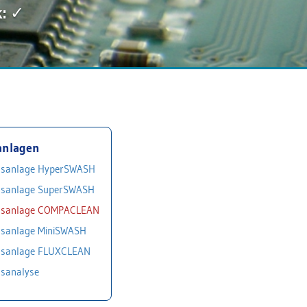
k: ✓
anlagen
gsanlage HyperSWASH
gsanlage SuperSWASH
ngsanlage COMPACLEAN
gsanlage MiniSWASH
gsanlage FLUXCLEAN
gsanalyse