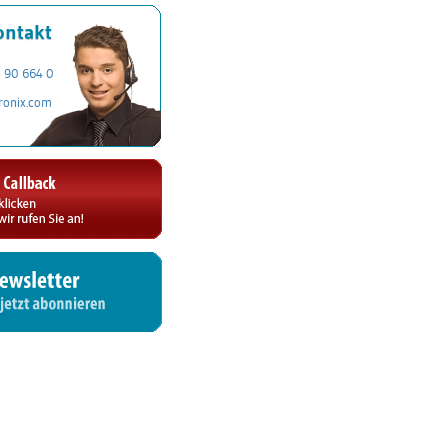
ontakt
3 90 664 0
ronix.com