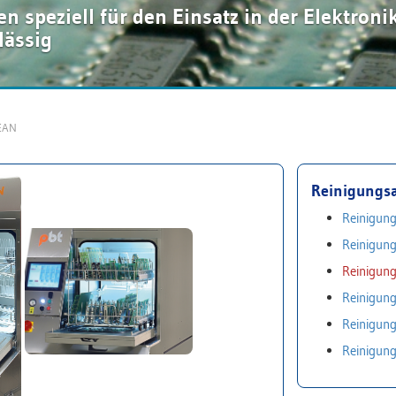
 speziell für den Einsatz in der Elektroni
lässig
EAN
Reinigungs
Reinigun
Reinigun
Reinigu
Reinigun
Reinigun
Reinigun