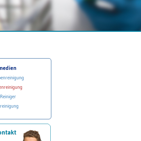
medien
enreinigung
enreinigung
Reiniger
reinigung
ontakt