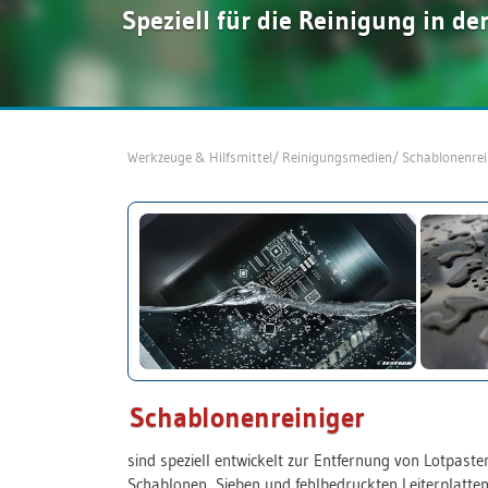
Speziell für die Reinigung in de
Werkzeuge & Hilfsmittel
/
Reinigungsmedien
/
Schablonenre
Schablonenreiniger
sind speziell entwickelt zur Entfernung von Lotpast
Schablonen, Sieben und fehlbedruckten Leiterplatten