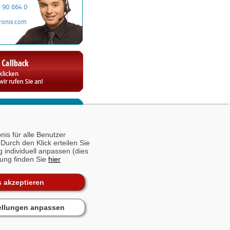
3 90 664 0
ronix.com
is für alle Benutzer
Durch den Klick erteilen Sie
g individuell anpassen (dies
rung finden Sie
hier
 akzeptieren
ellungen anpassen
ten - FAQ
·
Sitemap