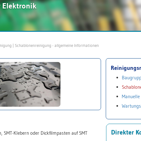
r Elektronik
inigung
| Schablonenreinigung - allgemeine Informationen
Reinigungs
Baugrupp
Schablon
Manuelle 
Wartungs
Direkter K
en, SMT-Klebern oder Dickfilmpasten auf SMT
.