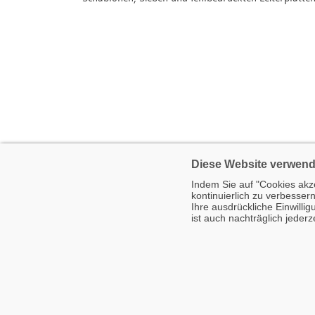
Diese Website verwende
Indem Sie auf "Cookies akze
kontinuierlich zu verbesser
Ihre ausdrückliche Einwilli
ist auch nachträglich jeder
Zurück
© 2007-2026 Factronix GmbH · Letzte Änderung: 09.07.