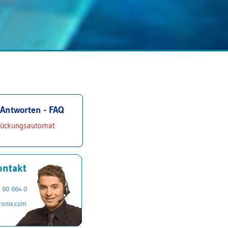
Antworten - FAQ
tückungsautomat
ontakt
3 90 664 0
ronix.com