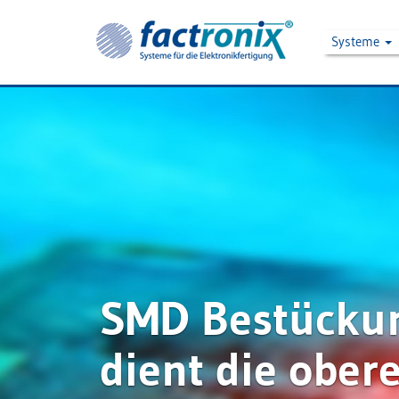
Systeme
SMD Bestücku
dient die ober